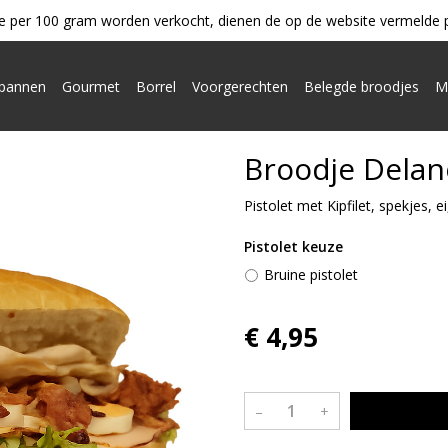
e per 100 gram worden verkocht, dienen de op de website vermelde pri
ypannen
Gourmet
Borrel
Voorgerechten
Belegde broodjes
M
Broodje Delan
Pistolet met Kipfilet, spekjes, 
Pistolet keuze
Bruine pistolet
€ 4,95
–
+