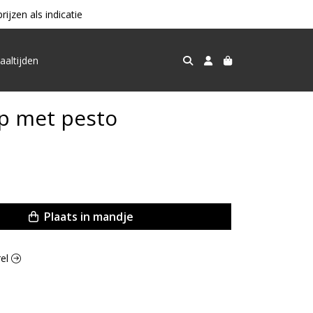
jzen als indicatie
aaltijden
p met pesto
Plaats in mandje
rel