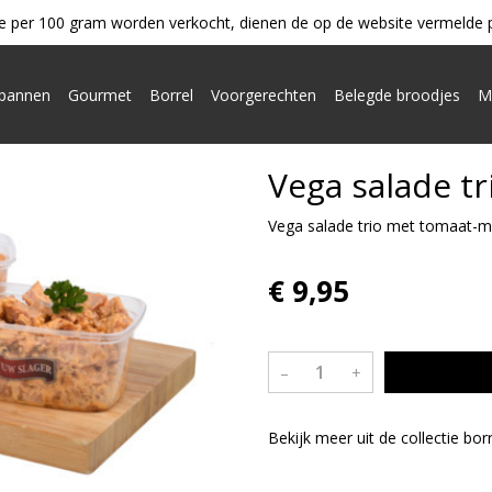
e per 100 gram worden verkocht, dienen de op de website vermelde pri
ypannen
Gourmet
Borrel
Voorgerechten
Belegde broodjes
M
Vega salade tr
Vega salade trio met tomaat-moz
€ 9,95
–
+
Bekijk meer uit de collectie bor