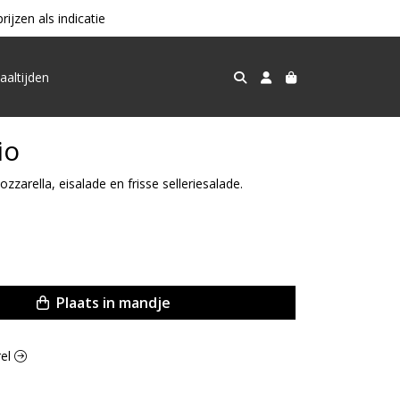
jzen als indicatie
aaltijden
io
zarella, eisalade en frisse selleriesalade.
Plaats in mandje
rel