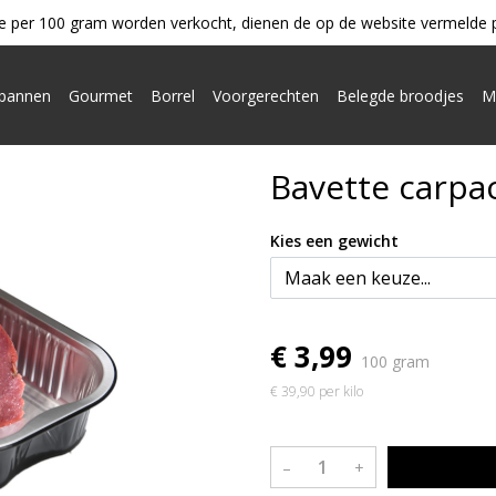
e per 100 gram worden verkocht, dienen de op de website vermelde pri
ypannen
Gourmet
Borrel
Voorgerechten
Belegde broodjes
M
Bavette carpac
Kies een gewicht
€ 3,99
100 gram
€ 39,90 per kilo
–
+