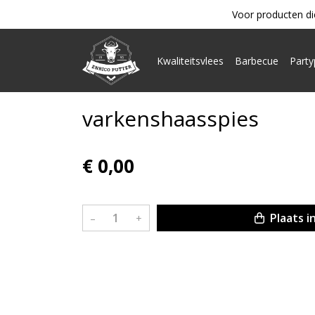
Voor producten di
Kwaliteitsvlees
Barbecue
Part
varkenshaasspies
€ 0,00
Plaats i
–
+